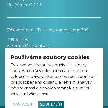
Pověřenec GDPR
Základní škola, Trutnov, Komenského 399
499 811 195
zskomtu@zskomtu.cz
Používáme soubory cookies
Prohlášení o přístupnosti stránek
Tyto webové stránky používají soubory
cookies a další sledovací nástroje s cílem
Nastavení cookies
vylepšení uživatelského prostředí, zobrazení
přizpůsobeného obsahu a reklam, analýzy
návštěvnosti webových stránek a zjištění
Sledujte nás na Facebooku
zdroje návštěvnosti.
NASTAVENÍ
SOUHLASÍM