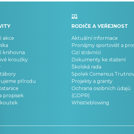
VITY
RODIČE A VEŘEJNOST
í akce
Aktuální informace
ika
Pronájmy sportovišť a pro
í knihovna
Cizí strávníci
ové kroužky
Dokumenty ke stažení
y
Školská rada
 tábory
Spolek Comenius Trutno
rujeme přírodu
Projekty a granty
stanice
Ochrana osobních údajů
a propisek
(GDPR)
okoutek
Whistleblowing