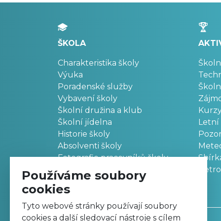
ŠKOLA
AKTI
Charakteristika školy
Školn
Výuka
Techn
Poradenské služby
Školn
Vybavení školy
Zájm
Školní družina a klub
Kurz
Školní jídelna
Letní
Historie školy
Pozo
Absolventi školy
Meteo
Fotografie pracovníků školy
Sbírk
Retr
Používáme soubory
cookies
Tyto webové stránky používají soubory
cookies a další sledovací nástroje s cílem