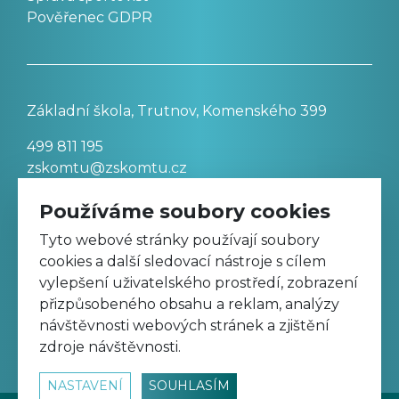
Pověřenec GDPR
Základní škola, Trutnov, Komenského 399
499 811 195
zskomtu@zskomtu.cz
Používáme soubory cookies
Prohlášení o přístupnosti stránek
Tyto webové stránky používají soubory
cookies a další sledovací nástroje s cílem
Nastavení cookies
vylepšení uživatelského prostředí, zobrazení
přizpůsobeného obsahu a reklam, analýzy
návštěvnosti webových stránek a zjištění
Sledujte nás na Facebooku
zdroje návštěvnosti.
NASTAVENÍ
SOUHLASÍM