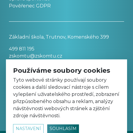
Pověřenec GDPR
Základní škola, Trutnov, Komenského 399
499 811 195
zskomtu@zskomtu.cz
Používáme soubory cookies
Prohlášení o přístupnosti stránek
Tyto webové stránky používají soubory
cookies a další sledovací nástroje s cílem
Nastavení cookies
vylepšení uživatelského prostředí, zobrazení
přizpůsobeného obsahu a reklam, analýzy
návštěvnosti webových stránek a zjištění
Sledujte nás na Facebooku
zdroje návštěvnosti.
NASTAVENÍ
SOUHLASÍM