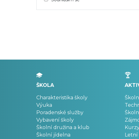
ŠKOLA
AKTI
Charakteristika školy
Školn
Výuka
Techn
Poradenské služby
Školn
Vybavení školy
Zájm
Školní družina a klub
Kurz
Školní jídelna
Letní