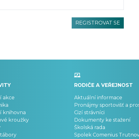
VITY
RODIČE A VEŘEJNOST
í akce
Aktuální informace
ika
Pronájmy sportovišť a pro
í knihovna
Cizí strávníci
ové kroužky
Dokumenty ke stažení
y
Školská rada
 tábory
Spolek Comenius Trutno