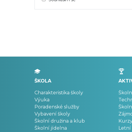
ŠKOLA
AKTI
Charakteristika školy
Školn
Výuka
Techn
Poradenské služby
Školn
Vybavení školy
Zájm
Školní družina a klub
Kurz
Školní jídelna
Letní