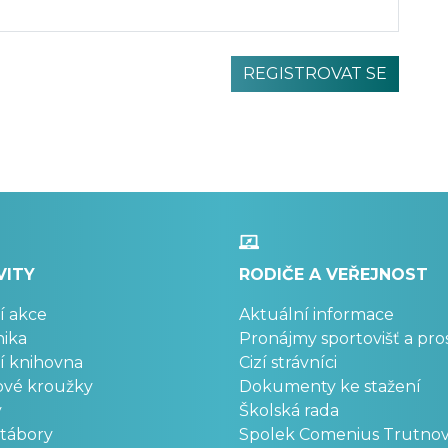
VITY
RODIČE A VEŘEJNOST
í akce
Aktuální informace
ika
Pronájmy sportovišť a pro
í knihovna
Cizí strávníci
ové kroužky
Dokumenty ke stažení
y
Školská rada
 tábory
Spolek Comenius Trutno