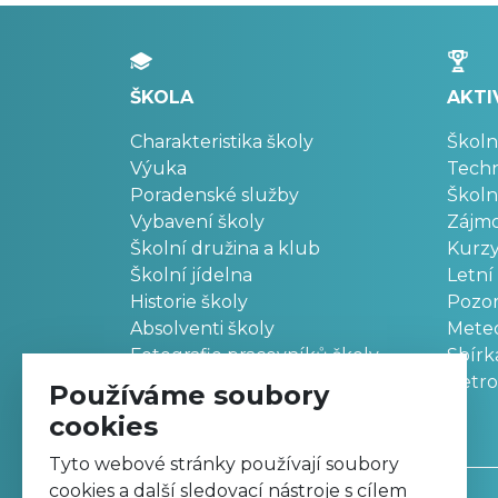
ŠKOLA
AKTI
Charakteristika školy
Školn
Výuka
Techn
Poradenské služby
Školn
Vybavení školy
Zájm
Školní družina a klub
Kurz
Školní jídelna
Letní
Historie školy
Pozo
Absolventi školy
Meteo
Fotografie pracovníků školy
Sbírk
Retr
Používáme soubory
cookies
Tyto webové stránky používají soubory
cookies a další sledovací nástroje s cílem