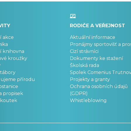
VITY
RODIČE A VEŘEJNOST
í akce
Aktuální informace
ika
Pronájmy sportovišť a pro
í knihovna
Cizí strávníci
ové kroužky
Dokumenty ke stažení
y
Školská rada
 tábory
Spolek Comenius Trutno
rujeme přírodu
Projekty a granty
stanice
Ochrana osobních údajů
a propisek
(GDPR)
okoutek
Whistleblowing