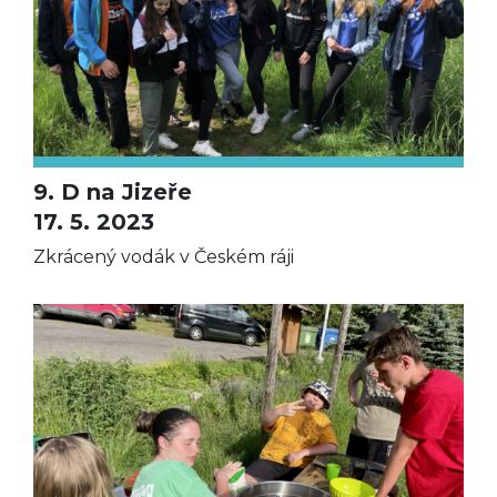
9. D na Jizeře
17. 5. 2023
Zkrácený vodák v Českém ráji