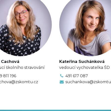
a Cachová
Kateřina Suchánková
cí školního stravování
vedoucí vychovatelka ŠD
9 811 196
491 617 087
chova@zskomtu.cz
suchankova@zskomtu