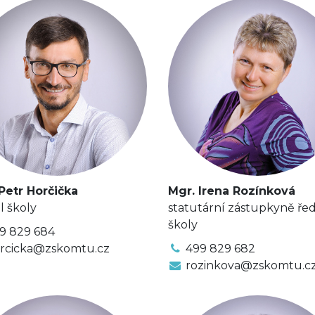
Petr Horčička
Mgr. Irena Rozínková
l školy
statutární zástupkyně řed
školy
9 829 684
rcicka@zskomtu.cz
499 829 682
rozinkova@zskomtu.c