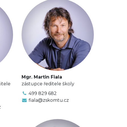
Mgr. Martin Fiala
itele
zástupce ředitele školy
499 829 682
fiala@zskomtu.cz
z