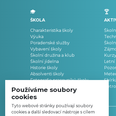
ŠKOLA
AKTI
Charakteristika školy
Školn
Výuka
Techn
Poradenské služby
Školn
Vybavení školy
Zájm
Školní družina a klub
Kurz
Školní jídelna
Letní
Historie školy
Pozo
Absolventi školy
Meteo
Fotografie pracovníků školy
Sbírk
Retr
Používáme soubory
cookies
Tyto webové stránky používají soubory
cookies a další sledovací nástroje s cílem