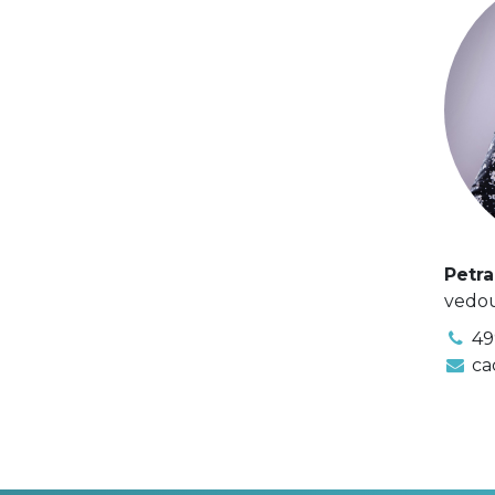
Petr
vedou
49
ca