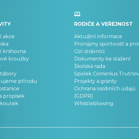
VITY
RODIČE A VEŘEJNOST
í akce
Aktuální informace
ika
Pronájmy sportovišť a pro
í knihovna
Cizí strávníci
ové kroužky
Dokumenty ke stažení
y
Školská rada
 tábory
Spolek Comenius Trutno
rujeme přírodu
Projekty a granty
stanice
Ochrana osobních údajů
a propisek
(GDPR)
okoutek
Whistleblowing