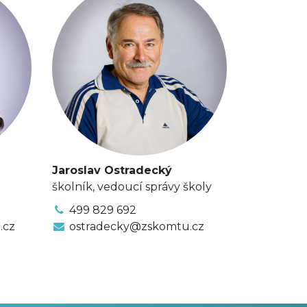
Jaroslav Ostradecký
školník, vedoucí správy školy
499 829 692
.cz
ostradecky@zskomtu.cz