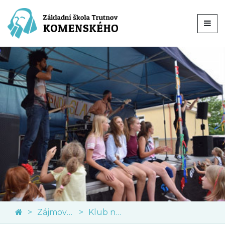
Zájmové kroužky
Klub nadaných dětí