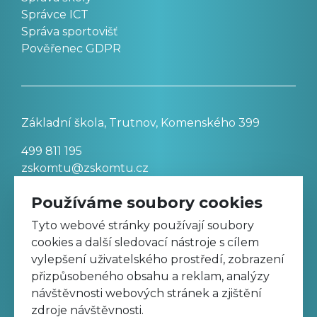
Správce ICT
Správa sportovišť
Pověřenec GDPR
Základní škola, Trutnov, Komenského 399
499 811 195
zskomtu@zskomtu.cz
Používáme soubory cookies
Prohlášení o přístupnosti stránek
Tyto webové stránky používají soubory
cookies a další sledovací nástroje s cílem
Nastavení cookies
vylepšení uživatelského prostředí, zobrazení
přizpůsobeného obsahu a reklam, analýzy
návštěvnosti webových stránek a zjištění
Sledujte nás na Facebooku
zdroje návštěvnosti.