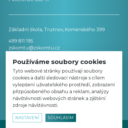
Základní škola, Trutnov, Komenského 399
499 811 195
zskomtu@zskomtu.cz
Používáme soubory cookies
Prohlášení o přístupnosti stránek
Tyto webové stránky používají soubory
cookies a další sledovací nástroje s cílem
Nastavení cookies
vylepšení uživatelského prostředí, zobrazení
přizpůsobeného obsahu a reklam, analýzy
návštěvnosti webových stránek a zjištění
Sledujte nás na Facebooku
zdroje návštěvnosti.
NASTAVENÍ
SOUHLASÍM
© 2026
www.zskomtu.cz