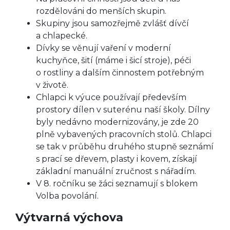
rozdělováni do menších skupin.
Skupiny jsou samozřejmě zvlášť dívčí
a chlapecké.
Dívky se věnují vaření v moderní
kuchyňce, šití (máme i šicí stroje), péči
o rostliny a dalším činnostem potřebným
v životě.
Chlapci k výuce používají především
prostory dílen v suterénu naší školy. Dílny
byly nedávno modernizovány, je zde 20
plně vybavených pracovních stolů. Chlapci
se tak v průběhu druhého stupně seznámí
s prací se dřevem, plasty i kovem, získají
základní manuální zručnost s nářadím.
V 8. ročníku se žáci seznamují s blokem
Volba povolání.
Výtvarná výchova