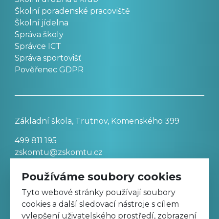
Školní poradenské pracoviště
Školní jídelna
Správa školy
Správce ICT
Správa sportovišť
Pověřenec GDPR
Základní škola, Trutnov, Komenského 399
499 811 195
zskomtu@zskomtu.cz
Používáme soubory cookies
Prohlášení o přístupnosti stránek
Tyto webové stránky používají soubory
cookies a další sledovací nástroje s cílem
Nastavení cookies
vylepšení uživatelského prostředí, zobrazení