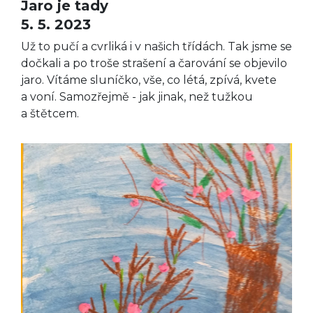
Jaro je tady
5. 5. 2023
Už to pučí a cvrliká i v našich třídách. Tak jsme se
dočkali a po troše strašení a čarování se objevilo
jaro. Vítáme sluníčko, vše, co létá, zpívá, kvete
a voní. Samozřejmě - jak jinak, než tužkou
a štětcem.