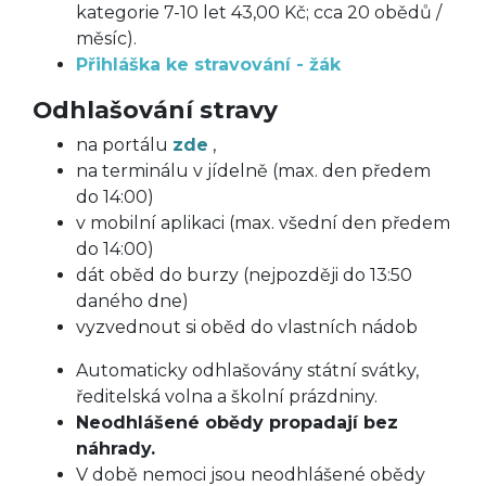
kategorie 7-10 let 43,00 Kč; cca 20 obědů /
měsíc).
Přihláška ke stravování - žák
Odhlašování stravy
na portálu
zde
,
na terminálu v jídelně (max. den předem
do 14:00)
v mobilní aplikaci (max. všední den předem
do 14:00)
dát oběd do burzy (nejpozději do 13:50
daného dne)
vyzvednout si oběd do vlastních nádob
Automaticky odhlašovány státní svátky,
ředitelská volna a školní prázdniny.
Neodhlášené obědy propadají bez
náhrady.
V době nemoci jsou neodhlášené obědy