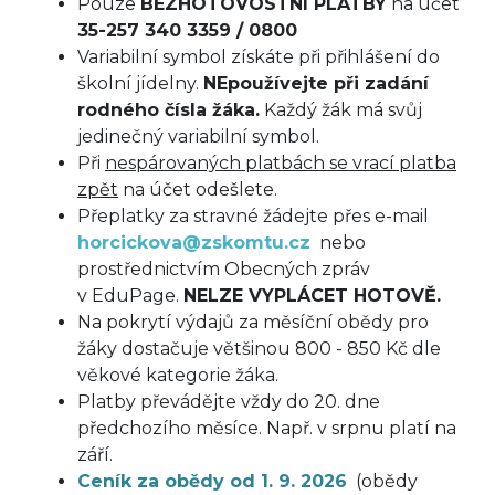
Pouze
BEZHOTOVOSTNÍ PLATBY
na účet
35-257 340 3359 / 0800
Variabilní symbol získáte při přihlášení do
školní jídelny.
NEpoužívejte při zadání
rodného čísla žáka.
Každý žák má svůj
jedinečný variabilní symbol.
Při
nespárovaných platbách se vrací platba
zpět
na účet odešlete.
Přeplatky za stravné žádejte přes e-mail
horcickova@zskomtu.cz
nebo
prostřednictvím Obecných zpráv
v EduPage.
NELZE VYPLÁCET HOTOVĚ.
Na pokrytí výdajů za měsíční obědy pro
žáky dostačuje většinou 800 - 850 Kč dle
věkové kategorie žáka.
Platby převádějte vždy do 20. dne
předchozího měsíce. Např. v srpnu platí na
září.
Ceník za obědy od 1. 9. 2026
(obědy