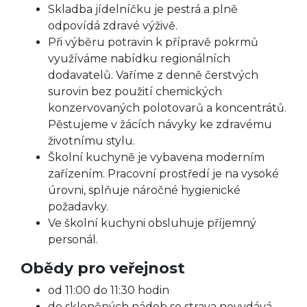
Skladba jídelníčku je pestrá a plně
odpovídá zdravé výživě.
Při výběru potravin k přípravě pokrmů
využíváme nabídku regionálních
dodavatelů. Vaříme z denně čerstvých
surovin bez použití chemických
konzervovaných polotovarů a koncentrátů.
Pěstujeme v žácích návyky ke zdravému
životnímu stylu.
Školní kuchyně je vybavena moderním
zařízením. Pracovní prostředí je na vysoké
úrovni, splňuje náročné hygienické
požadavky.
Ve školní kuchyni obsluhuje příjemný
personál.
Obědy pro veřejnost
od 11:00 do 11:30 hodin
do skleněných nádob se strava nevydává.