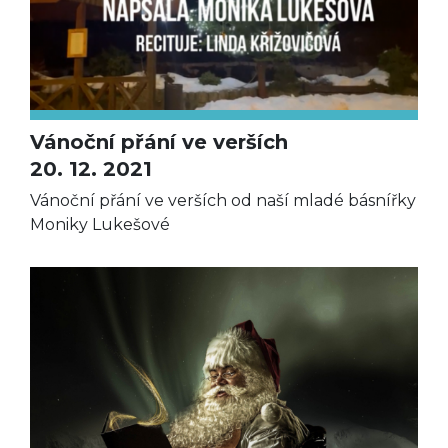
Vánoční přání ve verších
20. 12. 2021
Vánoční přání ve verších od naší mladé básnířky
Moniky Lukešové