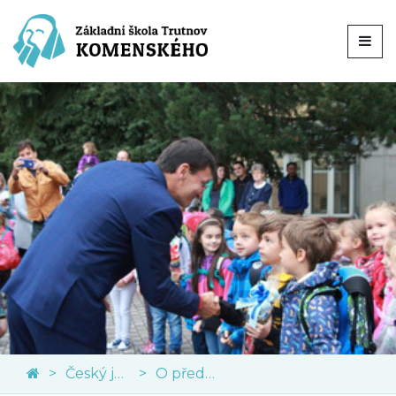
Český jazyk
O předmětu