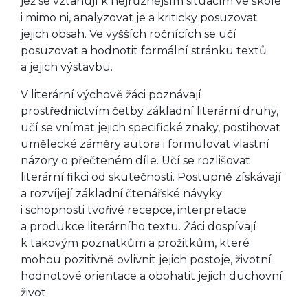
jež se vztahují k nejrůznějším situacím ve škole
i mimo ni, analyzovat je a kriticky posuzovat
jejich obsah. Ve vyšších ročnících se učí
posuzovat a hodnotit formální stránku textů
a jejich výstavbu.
V literární výchově žáci poznávají
prostřednictvím četby základní literární druhy,
učí se vnímat jejich specifické znaky, postihovat
umělecké záměry autora i formulovat vlastní
názory o přečteném díle. Učí se rozlišovat
literární fikci od skutečnosti. Postupně získávají
a rozvíjejí základní čtenářské návyky
i schopnosti tvořivé recepce, interpretace
a produkce literárního textu. Žáci dospívají
k takovým poznatkům a prožitkům, které
mohou pozitivně ovlivnit jejich postoje, životní
hodnotové orientace a obohatit jejich duchovní
život.