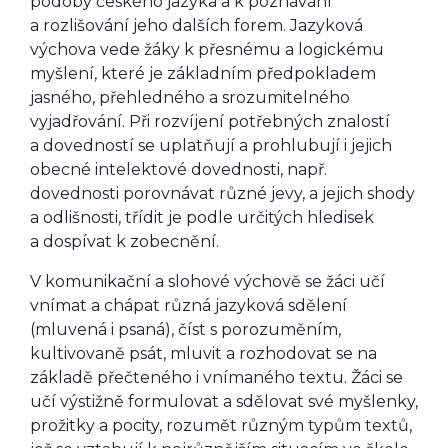
podoby českého jazyka a k poznávání
a rozlišování jeho dalších forem. Jazyková
výchova vede žáky k přesnému a logickému
myšlení, které je základním předpokladem
jasného, přehledného a srozumitelného
vyjadřování. Při rozvíjení potřebných znalostí
a dovedností se uplatňují a prohlubují i jejich
obecné intelektové dovednosti, např.
dovednosti porovnávat různé jevy, a jejich shody
a odlišnosti, třídit je podle určitých hledisek
a dospívat k zobecnění.
V komunikační a slohové výchově se žáci učí
vnímat a chápat různá jazyková sdělení
(mluvená i psaná), číst s porozuměním,
kultivovaně psát, mluvit a rozhodovat se na
základě přečteného i vnímaného textu. Žáci se
učí výstižně formulovat a sdělovat své myšlenky,
prožitky a pocity, rozumět různým typům textů,