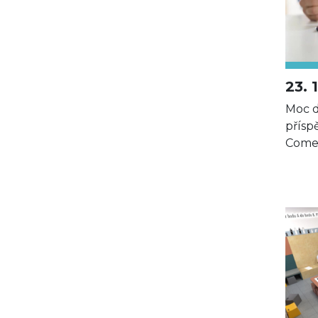
23. 
Moc 
přísp
Comen