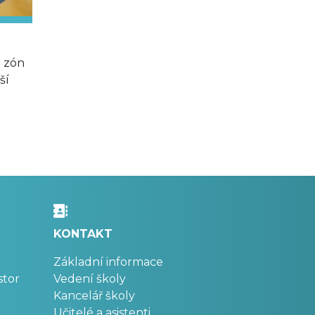
h zón
ší
KONTAKT
Základní informace
stor
Vedení školy
Kancelář školy
Učitelé a asistenti