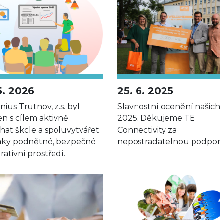
5. 2026
25. 6. 2025
ius Trutnov, z.s. byl
Slavnostní ocenění našic
en s cílem aktivně
2025. Děkujeme TE
at škole a spoluvytvářet
Connectivity za
áky podnětné, bezpečné
nepostradatelnou podpor
irativní prostředí.