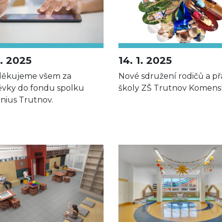
1. 2025
14. 1. 2025
děkujeme všem za
Nové sdružení rodičů a př
ěvky do fondu spolku
školy ZŠ Trutnov Komens
ius Trutnov.