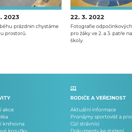
6. 2023
22. 3. 2022
běhu prázdnin chystáme
Fotografie odpočinkovýc
u prostorů.
pro žáky ve 2. a 3. patře na
školy.
VITY
RODIČE A VEŘEJNOST
í akce
Aktuální informace
ika
Pronájmy sportovišť a pro
í knihovna
Cizí strávníci
ové kroužky
Dokumenty ke stažení