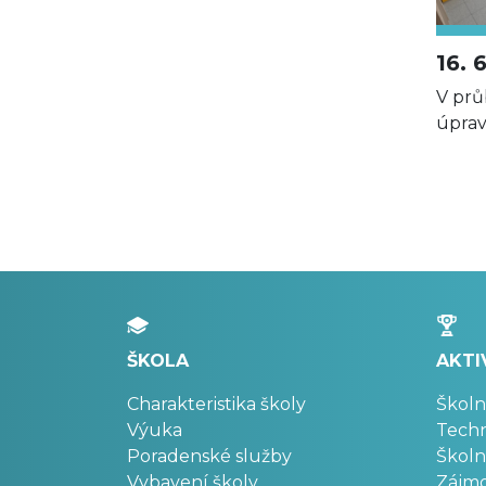
16. 
V prů
úprav
ŠKOLA
AKTI
Charakteristika školy
Školn
Výuka
Techn
Poradenské služby
Školn
Vybavení školy
Zájm