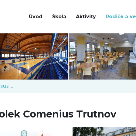
Úvod
Škola
Aktivity
Rodiče a ve
Spolek Comenius Trutnov
olek Comenius Trutnov