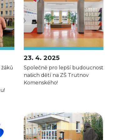
23. 4. 2025
h žáků
Společně pro lepší budoucnost
našich dětí na ZŠ Trutnov
Komenského!
u!