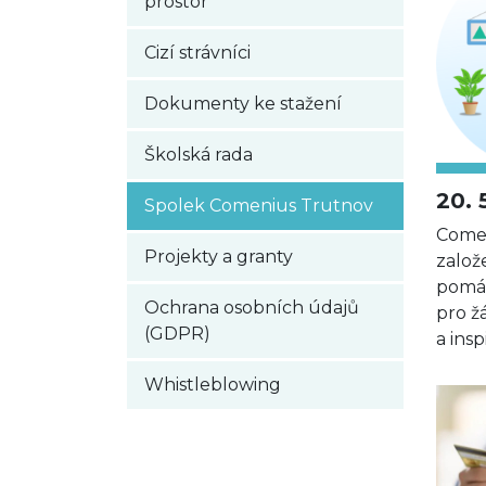
prostor
Cizí strávníci
Dokumenty ke stažení
Školská rada
20. 
Spolek Comenius Trutnov
Comen
Projekty a granty
založ
pomáh
Ochrana osobních údajů
pro ž
(GDPR)
a insp
Whistleblowing