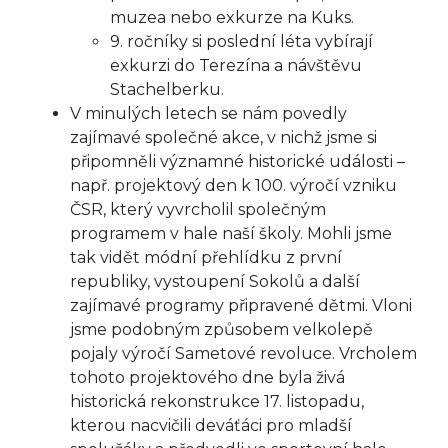
muzea nebo exkurze na Kuks.
9. ročníky si poslední léta vybírají
exkurzi do Terezína a návštěvu
Stachelberku.
V minulých letech se nám povedly
zajímavé společné akce, v nichž jsme si
připomněli významné historické události –
např. projektový den k 100. výročí vzniku
ČSR, který vyvrcholil společným
programem v hale naší školy. Mohli jsme
tak vidět módní přehlídku z první
republiky, vystoupení Sokolů a další
zajímavé programy připravené dětmi. Vloni
jsme podobným způsobem velkolepě
pojaly výročí Sametové revoluce. Vrcholem
tohoto projektového dne byla živá
historická rekonstrukce 17. listopadu,
kterou nacvičili deváťáci pro mladší