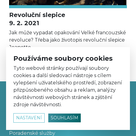
Revoluční slepice
9. 2. 2021
Jak může vypadat opakování Velké francouzské
revoluce? Třeba jako životopis revoluční slepice
Jeanette.
Používáme soubory cookies
Tyto webové stránky používají soubory
cookies a další sledovací nástroje s cílem
vylepšení uživatelského prostředí, zobrazení
přizpůsobeného obsahu a reklam, analýzy
návštěvnosti webových stránek a zjištění
zdroje návštěvnosti.
ŠKOLA
NASTAVENÍ
SOUHLASÍM
Charakteristika školy
Výuka
Poradenské služby