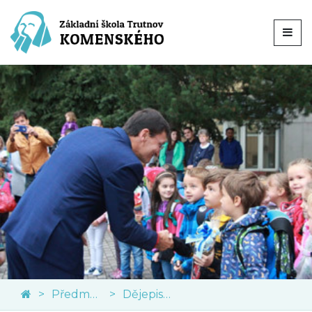
Předměty
Dějepis a občanská výchova