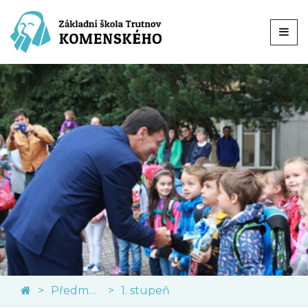
Předměty
1. stupeň