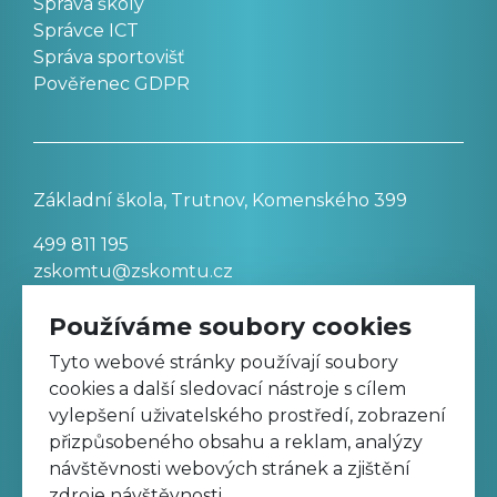
Správa školy
Správce ICT
Správa sportovišť
Pověřenec GDPR
Základní škola, Trutnov, Komenského 399
499 811 195
zskomtu@zskomtu.cz
Používáme soubory cookies
Prohlášení o přístupnosti stránek
Tyto webové stránky používají soubory
cookies a další sledovací nástroje s cílem
Nastavení cookies
vylepšení uživatelského prostředí, zobrazení
přizpůsobeného obsahu a reklam, analýzy
návštěvnosti webových stránek a zjištění
Sledujte nás na Facebooku
zdroje návštěvnosti.