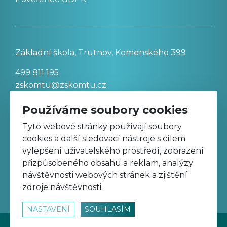
Základní škola, Trutnov, Komenského 399
499 811 195
zskomtu@zskomtu.cz
Používáme soubory cookies
Prohlášení o přístupnosti stránek
Tyto webové stránky používají soubory
cookies a další sledovací nástroje s cílem
Nastavení cookies
vylepšení uživatelského prostředí, zobrazení
přizpůsobeného obsahu a reklam, analýzy
návštěvnosti webových stránek a zjištění
Sledujte nás na Facebooku
zdroje návštěvnosti.
NASTAVENÍ
SOUHLASÍM
© 2026
www.zskomtu.cz