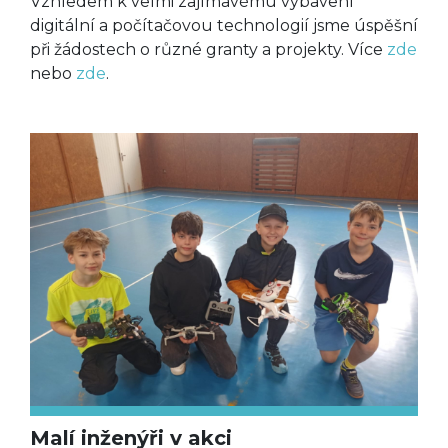
Vzhledem k velmi zajímavému vybavení
digitální a počítačovou technologií jsme úspěšní
při žádostech o různé granty a projekty. Více
zde
nebo
zde
.
Malí inženýři v akci