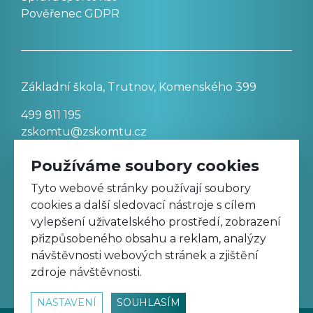
Pověřenec GDPR
Základní škola, Trutnov, Komenského 399
499 811 195
zskomtu@zskomtu.cz
Používáme soubory cookies
Prohlášení o přístupnosti stránek
Tyto webové stránky používají soubory
cookies a další sledovací nástroje s cílem
Nastavení cookies
vylepšení uživatelského prostředí, zobrazení
přizpůsobeného obsahu a reklam, analýzy
návštěvnosti webových stránek a zjištění
Sledujte nás na Facebooku
zdroje návštěvnosti.
NASTAVENÍ
SOUHLASÍM