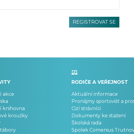
VITY
RODIČE A VEŘEJNOST
í akce
Aktuální informace
ika
Pronájmy sportovišť a pro
í knihovna
Cizí strávníci
ové kroužky
Dokumenty ke stažení
y
Školská rada
 tábory
Spolek Comenius Trutno