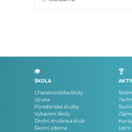
ŠKOLA
AKTI
Charakteristika školy
Školn
Výuka
Techn
Poradenské služby
Školn
Vybavení školy
Zájm
Školní družina a klub
Kurz
Školní jídelna
Letní