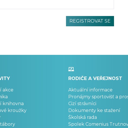
VITY
RODIČE A VEŘEJNOST
í akce
Aktuální informace
ika
Pronájmy sportovišť a pro
í knihovna
Cizí strávníci
ové kroužky
Dokumenty ke stažení
y
Školská rada
 tábory
Spolek Comenius Trutno