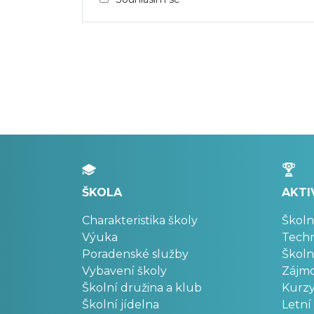
ŠKOLA
AKTI
Charakteristika školy
Školn
Výuka
Techn
Poradenské služby
Školn
Vybavení školy
Zájm
Školní družina a klub
Kurz
Školní jídelna
Letní