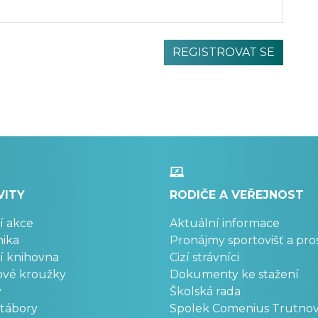
VITY
RODIČE A VEŘEJNOST
í akce
Aktuální informace
ika
Pronájmy sportovišť a pro
í knihovna
Cizí strávníci
ové kroužky
Dokumenty ke stažení
y
Školská rada
 tábory
Spolek Comenius Trutno