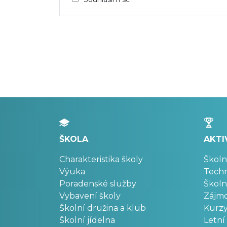
ŠKOLA
AKTI
Charakteristika školy
Školn
Výuka
Techn
Poradenské služby
Školn
Vybavení školy
Zájm
Školní družina a klub
Kurz
Školní jídelna
Letní