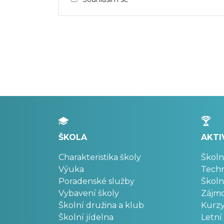
ŠKOLA
AKTI
Charakteristika školy
Školn
Výuka
Techn
Poradenské služby
Školn
Vybavení školy
Zájm
Školní družina a klub
Kurz
Školní jídelna
Letní