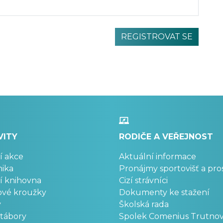
VITY
RODIČE A VEŘEJNOST
í akce
Aktuální informace
ika
Pronájmy sportovišť a pro
í knihovna
Cizí strávníci
ové kroužky
Dokumenty ke stažení
y
Školská rada
 tábory
Spolek Comenius Trutno