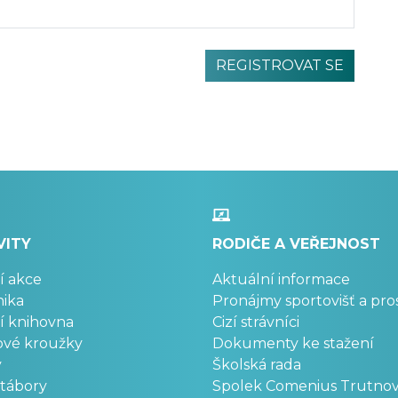
VITY
RODIČE A VEŘEJNOST
í akce
Aktuální informace
ika
Pronájmy sportovišť a pro
í knihovna
Cizí strávníci
ové kroužky
Dokumenty ke stažení
y
Školská rada
 tábory
Spolek Comenius Trutno