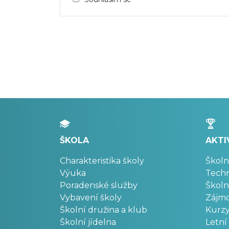
ŠKOLA
AKTI
Charakteristika školy
Školn
Výuka
Techn
Poradenské služby
Školn
Vybavení školy
Zájm
Školní družina a klub
Kurz
Školní jídelna
Letní