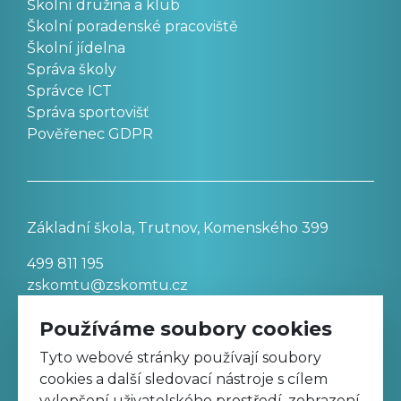
Školní družina a klub
Školní poradenské pracoviště
Školní jídelna
Správa školy
Správce ICT
Správa sportovišť
Pověřenec GDPR
Základní škola, Trutnov, Komenského 399
499 811 195
zskomtu@zskomtu.cz
Používáme soubory cookies
Prohlášení o přístupnosti stránek
Tyto webové stránky používají soubory
cookies a další sledovací nástroje s cílem
Nastavení cookies
vylepšení uživatelského prostředí, zobrazení