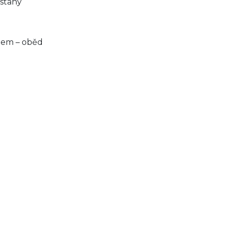
 stany
bem – oběd