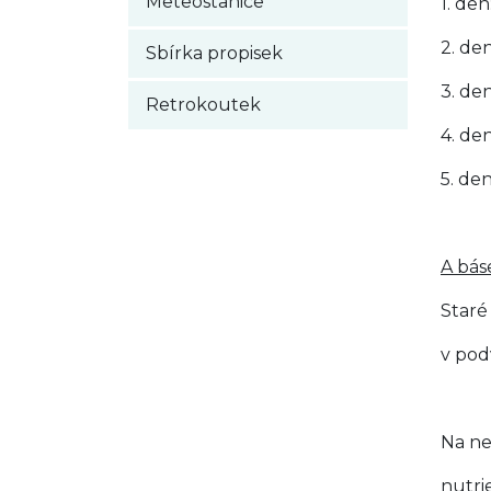
Meteostanice
1. de
2. de
Sbírka propisek
3. de
Retrokoutek
4. de
5. de
A bás
Staré
v pod
Na nej
nutri