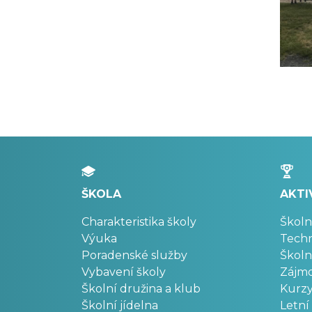
ŠKOLA
AKTI
Charakteristika školy
Školn
Výuka
Techn
Poradenské služby
Školn
Vybavení školy
Zájm
Školní družina a klub
Kurz
Školní jídelna
Letní