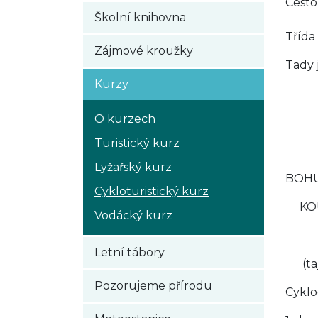
Cest
Školní knihovna
Třída
Zájmové kroužky
Tady 
Kurzy
O kurzech
Turistický kurz
Lyžařský kurz
BOH
Cykloturistický kurz
KO
Vodácký kurz
Letní tábory
(taje
Pozorujeme přírodu
Cyklo