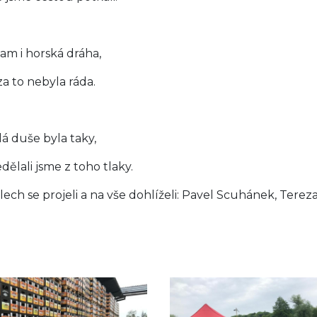
tam i horská dráha,
za to nebyla ráda.
lá duše byla taky,
dělali jsme z toho tlaky.
lech se projeli a na vše dohlíželi: Pavel Scuhánek, Tere