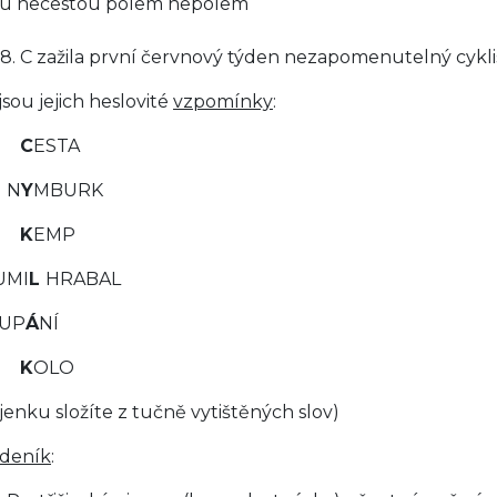
ou necestou polem nepolem
 8. C zažila první červnový týden nezapomenutelný cyklis
jsou jejich heslovité
vzpomínky
:
C
ESTA
N
Y
MBURK
K
EMP
UMI
L
HRABAL
UP
Á
NÍ
K
OLO
nku složíte z tučně vytištěných slov)
deník
: