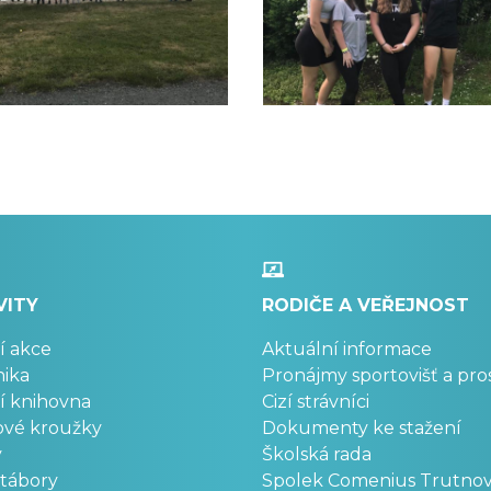
VITY
RODIČE A VEŘEJNOST
í akce
Aktuální informace
ika
Pronájmy sportovišť a pro
í knihovna
Cizí strávníci
ové kroužky
Dokumenty ke stažení
y
Školská rada
 tábory
Spolek Comenius Trutno