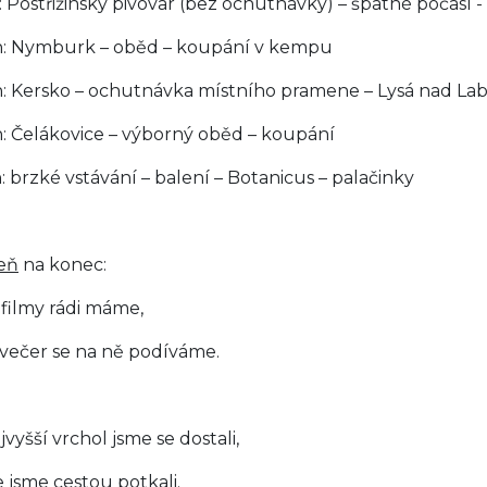
n: Postřižinský pivovar (bez ochutnávky) – špatné počasí -
n: Nymburk – oběd – koupání v kempu
n: Kersko – ochutnávka místního pramene – Lysá nad La
n: Čelákovice – výborný oběd – koupání
n: brzké vstávání – balení – Botanicus – palačinky
eň
na konec:
 filmy rádi máme,
večer se na ně podíváme.
vyšší vrchol jsme se dostali,
e jsme cestou potkali.