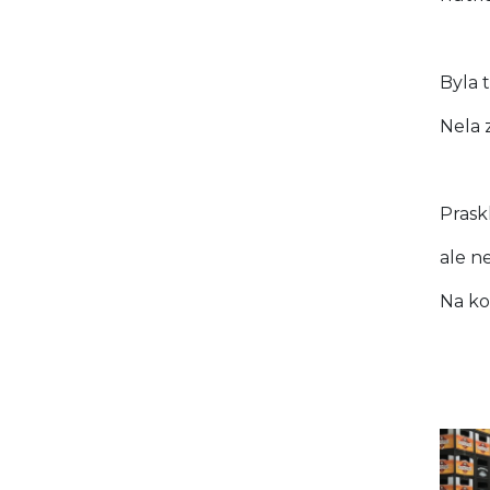
Byla 
Nela 
Prask
ale ne
Na ko