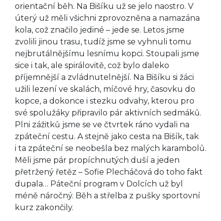
orientační běh. Na Bišíku už se jelo naostro. V
úterý už měli všichni zprovozněna a namazána
kola, což značilo jediné – jede se. Letos jsme
zvolili jinou trasu, tudíž jsme se vyhnuli tomu
nejbrutálnějšímu lesnímu kopci. Stoupali jsme
sice i tak, ale spirálovitě, což bylo daleko
příjemnější a zvládnutelnější. Na Bišíku si žáci
užili lezení ve skalách, míčové hry, časovku do
kopce, a dokonce i stezku odvahy, kterou pro
své spolužáky připravilo pár aktivních sedmáků.
Plni zážitků jsme se ve čtvrtek ráno vydali na
zpáteční cestu. A stejně jako cesta na Bišík, tak
i ta zpáteční se neobešla bez malých karambolů.
Měli jsme pár propíchnutých duší a jeden
přetržený řetěz – Sofie Plecháčová do toho fakt
dupala… Páteční program v Dolcích už byl
méně náročný. Běh a střelba z pušky sportovní
kurz zakončily.