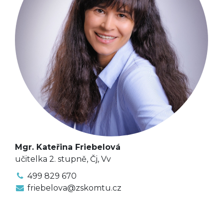
Mgr. Kateřina Friebelová
učitelka 2. stupně, Čj, Vv
499 829 670
friebelova@zskomtu.cz