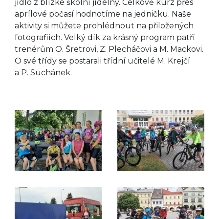
jídlo z blízké školní jídelny. Celkově kurz přes
aprílové počasí hodnotíme na jedničku. Naše
aktivity si můžete prohlédnout na přiložených
fotografiích. Velký dík za krásný program patří
trenérům O. Šretrovi, Z. Plecháčovi a M. Mackovi.
O své třídy se postarali třídní učitelé M. Krejčí
a P. Suchánek.