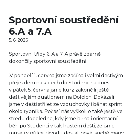
Sportovní soustředění
6.A a 7.A
5. 6. 2026
Sportovní třídy 6. A a 7. A právě zdárně
dokončily sportovní soustředění.
.V pondělí 1. června jsme začínali velmi deštivým
přejezdem na kolech do Studence a dnes
v pátek 5. června jsme kurz zakončili ještě
deštivějším duatlonem na Dolcích. Dokázali
jsme v dešti střílet ze vzduchovky i běhat sprint
okolo rybníka. Počasí nás vyškolilo také ještě ve
středu dopoledne, kdy jsme běhali orientační
běh po Studenci v tak hustém dešti, že jsme
museli v půlce závodu dostat nové, suché mapy.