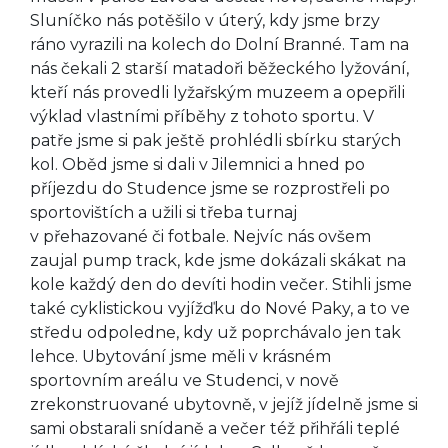
Sluníčko nás potěšilo v úterý, kdy jsme brzy
ráno vyrazili na kolech do Dolní Branné. Tam na
nás čekali 2 starší matadoři běžeckého lyžování,
kteří nás provedli lyžařským muzeem a opepřili
výklad vlastními příběhy z tohoto sportu. V
patře jsme si pak ještě prohlédli sbírku starých
kol. Oběd jsme si dali v Jilemnici a hned po
příjezdu do Studence jsme se rozprostřeli po
sportovištích a užili si třeba turnaj
v přehazované či fotbale. Nejvíc nás ovšem
zaujal pump track, kde jsme dokázali skákat na
kole každý den do devíti hodin večer. Stihli jsme
také cyklistickou vyjížďku do Nové Paky, a to ve
středu odpoledne, kdy už poprchávalo jen tak
lehce. Ubytování jsme měli v krásném
sportovním areálu ve Studenci, v nově
zrekonstruované ubytovně, v jejíž jídelně jsme si
sami obstarali snídaně a večer též přihřáli teplé