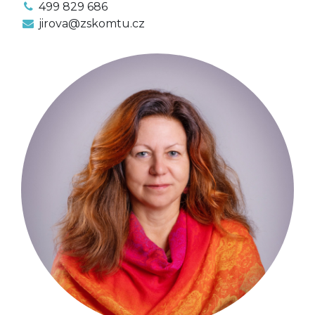
499 829 686
jirova@zskomtu.cz