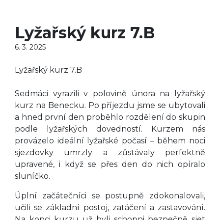
Lyžařský kurz 7.B
6. 3. 2025
Lyžařský kurz 7.B
Sedmáci vyrazili v polovině února na lyžařský
kurz na Benecku. Po příjezdu jsme se ubytovali
a hned první den proběhlo rozdělení do skupin
podle lyžařských dovedností. Kurzem nás
provázelo ideální lyžařské počasí – během noci
sjezdovky umrzly a zůstávaly perfektně
upravené, i když se přes den do nich opíralo
sluníčko.
Úplní začátečníci se postupně zdokonalovali,
učili se základní postoj, zatáčení a zastavování.
Na konci kurzu už byli schopni bezpečně sjet