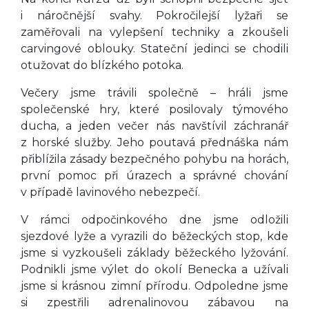
i náročnější svahy. Pokročilejší lyžaři se
zaměřovali na vylepšení techniky a zkoušeli
carvingové oblouky. Stateční jedinci se chodili
otužovat do blízkého potoka.
Večery jsme trávili společně – hráli jsme
společenské hry, které posilovaly týmového
ducha, a jeden večer nás navštívil záchranář
z horské služby. Jeho poutavá přednáška nám
přiblížila zásady bezpečného pohybu na horách,
první pomoc při úrazech a správné chování
v případě lavinového nebezpečí.
V rámci odpočinkového dne jsme odložili
sjezdové lyže a vyrazili do běžeckých stop, kde
jsme si vyzkoušeli základy běžeckého lyžování.
Podnikli jsme výlet do okolí Benecka a užívali
jsme si krásnou zimní přírodu. Odpoledne jsme
si zpestřili adrenalinovou zábavou na