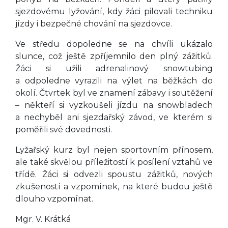
sjezdovému lyžování, kdy žáci pilovali techniku
jízdy i bezpečné chování na sjezdovce.
Ve středu dopoledne se na chvíli ukázalo
slunce, což ještě zpříjemnilo den plný zážitků.
Žáci si užili adrenalinový snowtubing
a odpoledne vyrazili na výlet na běžkách do
okolí. Čtvrtek byl ve znamení zábavy i soutěžení
– někteří si vyzkoušeli jízdu na snowbladech
a nechyběl ani sjezdařský závod, ve kterém si
poměřili své dovednosti.
Lyžařský kurz byl nejen sportovním přínosem,
ale také skvělou příležitostí k posílení vztahů ve
třídě. Žáci si odvezli spoustu zážitků, nových
zkušeností a vzpomínek, na které budou ještě
dlouho vzpomínat.
Mgr. V. Krátká