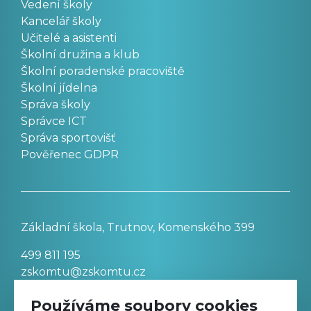
Vedení školy
Kancelář školy
Učitelé a asistenti
Školní družina a klub
Školní poradenské pracoviště
Školní jídelna
Správa školy
Správce ICT
Správa sportovišť
Pověřenec GDPR
Základní škola, Trutnov, Komenského 399
499 811 195
zskomtu@zskomtu.cz
Používáme soubory cookies