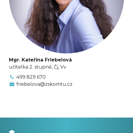
Mgr. Kateřina Friebelová
učitelka 2. stupně, Čj, Vv
499 829 670
friebelova@zskomtu.cz