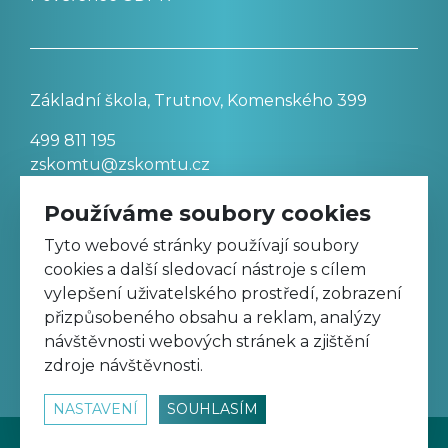
Základní škola, Trutnov, Komenského 399
499 811 195
zskomtu@zskomtu.cz
Používáme soubory cookies
Prohlášení o přístupnosti stránek
Tyto webové stránky používají soubory
cookies a další sledovací nástroje s cílem
Nastavení cookies
vylepšení uživatelského prostředí, zobrazení
přizpůsobeného obsahu a reklam, analýzy
návštěvnosti webových stránek a zjištění
Sledujte nás na Facebooku
zdroje návštěvnosti.
NASTAVENÍ
SOUHLASÍM
© 2026
www.zskomtu.cz