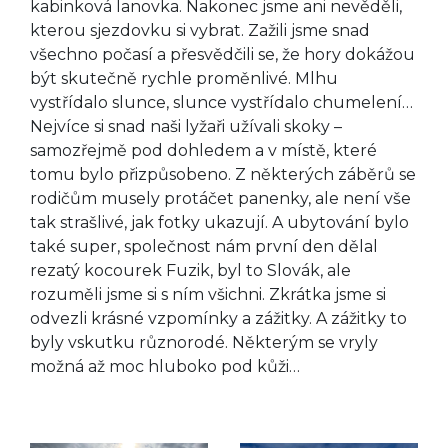
kabinková lanovka. Nakonec jsme ani nevěděli,
kterou sjezdovku si vybrat. Zažili jsme snad
všechno počasí a přesvědčili se, že hory dokážou
být skutečně rychle proměnlivé. Mlhu
vystřídalo slunce, slunce vystřídalo chumelení…
Nejvíce si snad naši lyžaři užívali skoky –
samozřejmě pod dohledem a v místě, které
tomu bylo přizpůsobeno. Z některých záběrů se
rodičům musely protáčet panenky, ale není vše
tak strašlivé, jak fotky ukazují. A ubytování bylo
také super, společnost nám první den dělal
rezatý kocourek Fuzik, byl to Slovák, ale
rozuměli jsme si s ním všichni. Zkrátka jsme si
odvezli krásné vzpomínky a zážitky. A zážitky to
byly vskutku různorodé. Některým se vryly
možná až moc hluboko pod kůži…