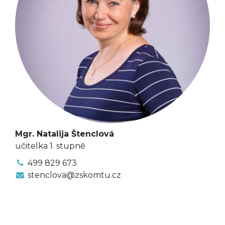
Mgr. Natalija Štenclová
učitelka 1. stupně
499 829 673
stenclova@zskomtu.cz