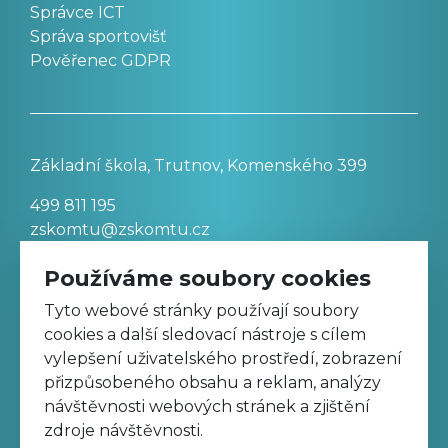
Správce ICT
Správa sportovišť
Pověřenec GDPR
Základní škola, Trutnov, Komenského 399
499 811 195
zskomtu@zskomtu.cz
Používáme soubory cookies
Prohlášení o přístupnosti stránek
Tyto webové stránky používají soubory
cookies a další sledovací nástroje s cílem
Nastavení cookies
vylepšení uživatelského prostředí, zobrazení
přizpůsobeného obsahu a reklam, analýzy
návštěvnosti webových stránek a zjištění
Sledujte nás na Facebooku
zdroje návštěvnosti.