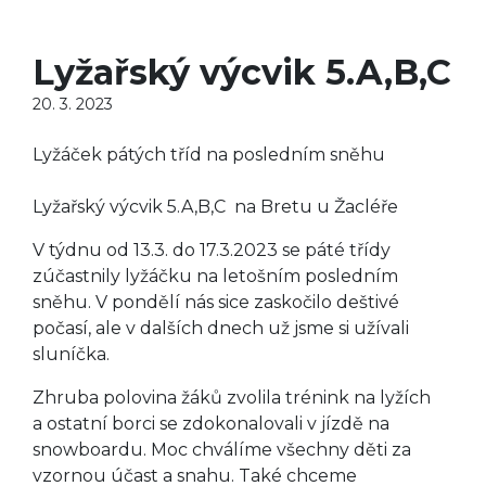
Lyžařský výcvik 5.A,B,C
20. 3. 2023
Lyžáček pátých tříd na posledním sněhu
Lyžařský výcvik 5.A,B,C na Bretu u Žacléře
V týdnu od 13.3. do 17.3.2023 se páté třídy
zúčastnily lyžáčku na letošním posledním
sněhu. V pondělí nás sice zaskočilo deštivé
počasí, ale v dalších dnech už jsme si užívali
sluníčka.
Zhruba polovina žáků zvolila trénink na lyžích
a ostatní borci se zdokonalovali v jízdě na
snowboardu. Moc chválíme všechny děti za
vzornou účast a snahu. Také chceme