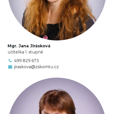
Mgr. Jana Jirásková
učitelka 1. stupně
499 829 673
jiraskova@zskomtu.cz