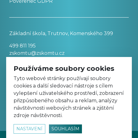
Pověřenec GDPR
Základní škola, Trutnov, Komenského 399
499 811 195
zskomtu@zskomtu.cz
Používáme soubory cookies
Prohlášení o přístupnosti stránek
Tyto webové stránky používají soubory
cookies a další sledovací nástroje s cílem
Nastavení cookies
vylepšení uživatelského prostředí, zobrazení
přizpůsobeného obsahu a reklam, analýzy
návštěvnosti webových stránek a zjištění
Sledujte nás na Facebooku
zdroje návštěvnosti.
NASTAVENÍ
SOUHLASÍM