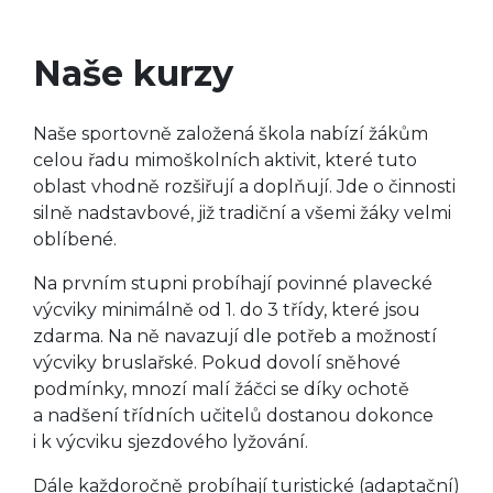
Naše kurzy
Naše sportovně založená škola nabízí žákům
celou řadu mimoškolních aktivit, které tuto
oblast vhodně rozšiřují a doplňují. Jde o činnosti
silně nadstavbové, již tradiční a všemi žáky velmi
oblíbené.
Na prvním stupni probíhají povinné plavecké
výcviky minimálně od 1. do 3 třídy, které jsou
zdarma. Na ně navazují dle potřeb a možností
výcviky bruslařské. Pokud dovolí sněhové
podmínky, mnozí malí žáčci se díky ochotě
a nadšení třídních učitelů dostanou dokonce
i k výcviku sjezdového lyžování.
Dále každoročně probíhají turistické (adaptační)