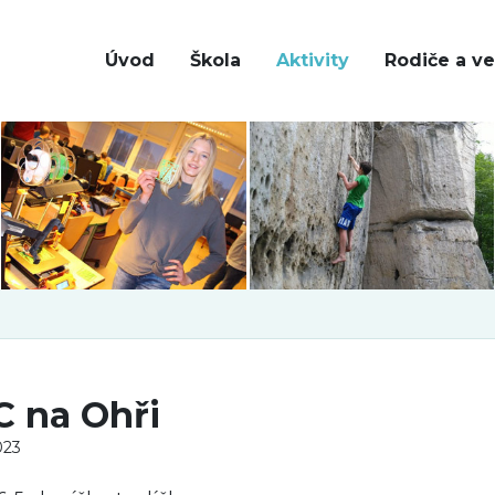
Úvod
Škola
Aktivity
Rodiče a ve
 C na Ohři
023