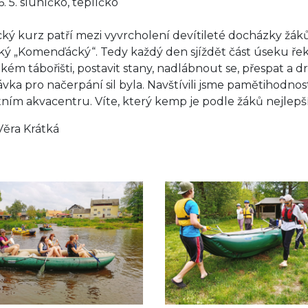
26. 5. sluníčko, teplíčko
ký kurz patří mezi vyvrcholení devítileté docházky žáků n
cký „Komenďácký“. Tedy každý den sjíždět část úseku řek
akém tábořišti, postavit stany, nadlábnout se, přespat a 
ávka pro načerpání sil byla. Navštívili jsme pamětihodnost
tním akvacentru. Víte, který kemp je podle žáků nejlepší?
Věra Krátká