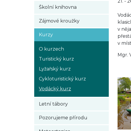
21. - 
Školní knihovna
Vodác
Zájmové kroužky
klasi
v něj
Kurzy
přest
v mís
O kurzech
Mgr. 
Turistický kurz
Lyžařský kurz
Cykloturistický kurz
Vodácký kurz
Letní tábory
Pozorujeme přírodu