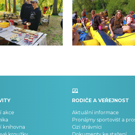
VITY
RODIČE A VEŘEJNOST
í akce
Aktuální informace
ika
Pronájmy sportovišť a pro
í knihovna
Cizí strávníci
ové kroužky
Dokumenty ke stažení