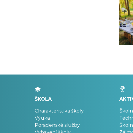
ŠKOLA
AKTI
Charakteristika školy
Školn
Výuka
Techn
Poradenské služby
Školn
Vybavení školy
Zájm