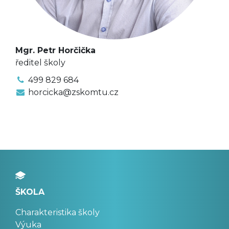
Mgr. Petr Horčička
ředitel školy
499 829 684
horcicka@zskomtu.cz
ŠKOLA
Charakteristika školy
Výuka