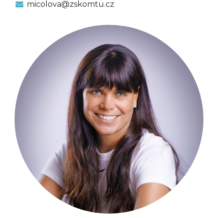
micolova@zskomtu.cz