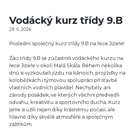
Vodácký kurz třídy 9.B
29. 5. 2026
Poslední společný kurz třídy 9.B na řece Jizeře!
Žáci třídy 9.B se zúčastnili vodáckého kurzu na
řece Jizeře v okolí Malá Skála. Během několika
dnů si vyzkoušeli jízdu na kánoích, projížďky na
koloběžkách i týmovou spolupráci při stavbě
vlastních vodních plavidel. Nechyběly ani
závody posádek, ve kterých všichni předvedli
odvahu, kreativitu a sportovního ducha. Kurz
jsme si užili nejen díky krásnému počasí, ale
hlavně díky skvělé atmosféře a společným
zážitkům.