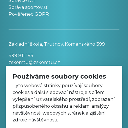
Správce ICT
Správa sportovišť
Pověřenec GDPR
Základní škola, Trutnov, Komenského 399
499 811 195
zskomtu@zskomtu.cz
Používáme soubory cookies
Prohlášení o přístupnosti stránek
Tyto webové stránky používají soubory
cookies a další sledovací nástroje s cílem
Nastavení cookies
vylepšení uživatelského prostředí, zobrazení
přizpůsobeného obsahu a reklam, analýzy
návštěvnosti webových stránek a zjištění
Sledujte nás na Facebooku
zdroje návštěvnosti.