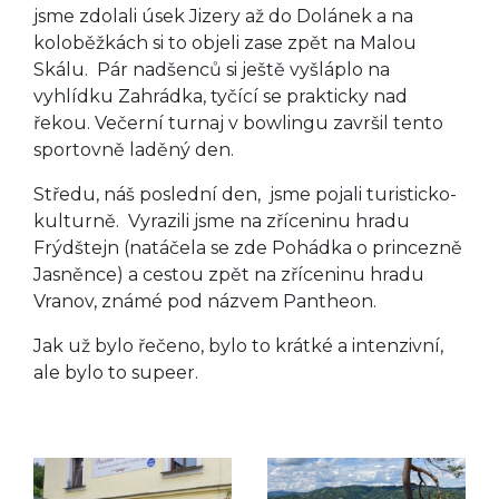
jsme zdolali úsek Jizery až do Dolánek a na
koloběžkách si to objeli zase zpět na Malou
Skálu. Pár nadšenců si ještě vyšláplo na
vyhlídku Zahrádka, tyčící se prakticky nad
řekou. Večerní turnaj v bowlingu završil tento
sportovně laděný den.
Středu, náš poslední den, jsme pojali turisticko-
kulturně. Vyrazili jsme na zříceninu hradu
Frýdštejn (natáčela se zde Pohádka o princezně
Jasněnce) a cestou zpět na zříceninu hradu
Vranov, známé pod názvem Pantheon.
Jak už bylo řečeno, bylo to krátké a intenzivní,
ale bylo to supeer.