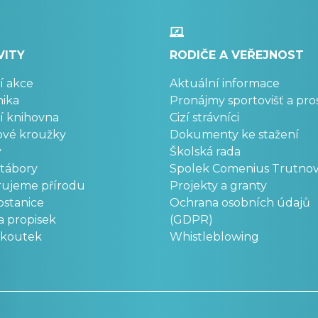
VITY
RODIČE A VEŘEJNOST
í akce
Aktuální informace
ika
Pronájmy sportovišť a pro
í knihovna
Cizí strávníci
ové kroužky
Dokumenty ke stažení
y
Školská rada
 tábory
Spolek Comenius Trutno
rujeme přírodu
Projekty a granty
stanice
Ochrana osobních údajů
a propisek
(GDPR)
okoutek
Whistleblowing