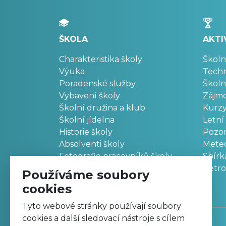
ŠKOLA
AKTI
Charakteristika školy
Školn
Výuka
Techn
Poradenské služby
Školn
Vybavení školy
Zájm
Školní družina a klub
Kurz
Školní jídelna
Letní
Historie školy
Pozo
Absolventi školy
Meteo
Fotografie pracovníků školy
Sbírk
Retr
Používáme soubory
cookies
Tyto webové stránky používají soubory
cookies a další sledovací nástroje s cílem