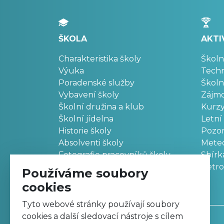
ŠKOLA
AKTI
Charakteristika školy
Školn
Výuka
Techn
Poradenské služby
Školn
Vybavení školy
Zájm
Školní družina a klub
Kurz
Školní jídelna
Letní
Historie školy
Pozo
Absolventi školy
Meteo
Fotografie pracovníků školy
Sbírk
Retr
Používáme soubory
cookies
Tyto webové stránky používají soubory
cookies a další sledovací nástroje s cílem