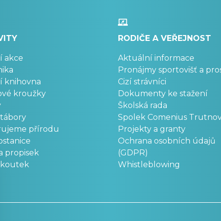
VITY
RODIČE A VEŘEJNOST
í akce
Aktuální informace
ika
Pronájmy sportovišť a pro
í knihovna
Cizí strávníci
ové kroužky
Dokumenty ke stažení
y
Školská rada
 tábory
Spolek Comenius Trutno
rujeme přírodu
Projekty a granty
stanice
Ochrana osobních údajů
a propisek
(GDPR)
okoutek
Whistleblowing