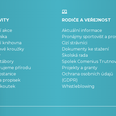
VITY
RODIČE A VEŘEJNOST
í akce
Aktuální informace
ika
Pronájmy sportovišť a pro
í knihovna
Cizí strávníci
ové kroužky
Dokumenty ke stažení
y
Školská rada
 tábory
Spolek Comenius Trutno
rujeme přírodu
Projekty a granty
stanice
Ochrana osobních údajů
a propisek
(GDPR)
okoutek
Whistleblowing