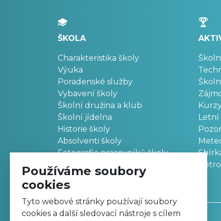
ŠKOLA
AKTI
Charakteristika školy
Školn
Výuka
Techn
Poradenské služby
Školn
Vybavení školy
Zájm
Školní družina a klub
Kurz
Školní jídelna
Letní
Historie školy
Pozo
Absolventi školy
Meteo
Fotografie pracovníků školy
Sbírk
Retr
Používáme soubory
cookies
Tyto webové stránky používají soubory
cookies a další sledovací nástroje s cílem