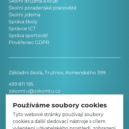
Školní družina a klub
Školní poradenské pracoviště
Školní jídelna
Správa školy
Správce ICT
Správa sportovišť
Pověřenec GDPR
Základní škola, Trutnov, Komenského 399
499 811 195
zskomtu@zskomtu.cz
Používáme soubory cookies
Prohlášení o přístupnosti stránek
Tyto webové stránky používají soubory
cookies a další sledovací nástroje s cílem
Nastavení cookies
vylepšení uživatelského prostředí, zobrazení