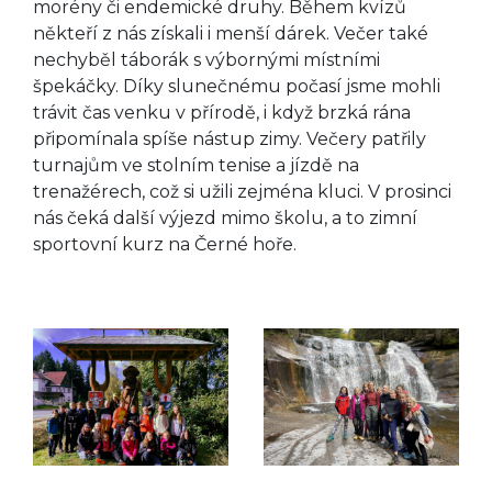
morény či endemické druhy. Během kvízů
někteří z nás získali i menší dárek. Večer také
nechyběl táborák s výbornými místními
špekáčky. Díky slunečnému počasí jsme mohli
trávit čas venku v přírodě, i když brzká rána
připomínala spíše nástup zimy. Večery patřily
turnajům ve stolním tenise a jízdě na
trenažérech, což si užili zejména kluci. V prosinci
nás čeká další výjezd mimo školu, a to zimní
sportovní kurz na Černé hoře.