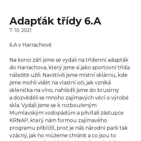
Adapťák třídy 6.A
7. 10. 2021
6.A v Harrachově
Na konci září jsme se vydali na třídenní adapťák
do Harrachova, který jsme si jako sportovní třída
náležitě užili. Navštívili jsme místní sklárnu, kde
jsme mohli vidět na vlastní oči, jak vzniká
sklenička na víno, nahlédli jsme do brusírny
a dozvěděli se mnoho zajímavých věcí o výrobě
skla. Vydali jsme se k rozbouřeným
Mumlavským vodopádům a přivítali zástupce
KRNAP, který nám formou zajímavého
programu přiblížil, proč je náš národní park tak
vzácný, jak ho můžeme chránit a co jsou to