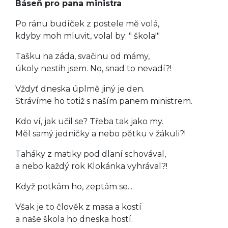
Báseň pro pana ministra
Po ránu budíček z postele mě volá,
kdyby moh mluvit, volal by: " škola!"
Tašku na záda, svačinu od mámy,
úkoly nestih jsem. No, snad to nevadí?!
Vždyť dneska úplmě jiný je den.
Strávíme ho totiž s naším panem ministrem.
Kdo ví, jak učil se? Třeba tak jako my.
Měl samý jedničky a nebo pětku v žákuli?!
Taháky z matiky pod dlaní schovával,
a nebo každý rok Klokánka vyhrával?!
Když potkám ho, zeptám se...
Však je to člověk z masa a kostí
a naše škola ho dneska hostí.