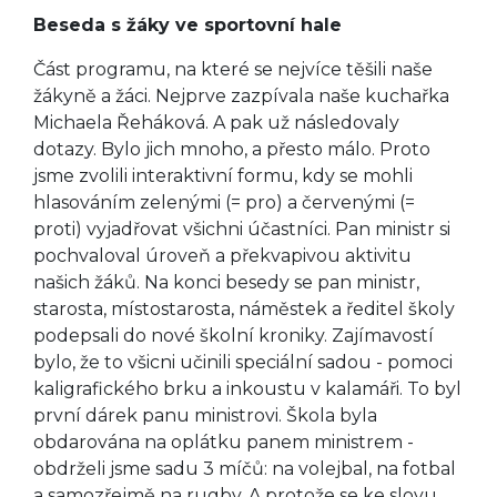
Beseda s žáky ve sportovní hale
Část programu, na které se nejvíce těšili naše
žákyně a žáci. Nejprve zazpívala naše kuchařka
Michaela Řeháková. A pak už následovaly
dotazy. Bylo jich mnoho, a přesto málo. Proto
jsme zvolili interaktivní formu, kdy se mohli
hlasováním zelenými (= pro) a červenými (=
proti) vyjadřovat všichni účastníci. Pan ministr si
pochvaloval úroveň a překvapivou aktivitu
našich žáků. Na konci besedy se pan ministr,
starosta, místostarosta, náměstek a ředitel školy
podepsali do nové školní kroniky. Zajímavostí
bylo, že to všicni učinili speciální sadou - pomoci
kaligrafického brku a inkoustu v kalamáři. To byl
první dárek panu ministrovi. Škola byla
obdarována na oplátku panem ministrem -
obdrželi jsme sadu 3 míčů: na volejbal, na fotbal
a samozřejmě na rugby. A protože se ke slovu