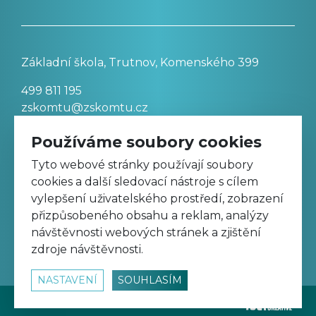
Základní škola, Trutnov, Komenského 399
499 811 195
zskomtu@zskomtu.cz
Používáme soubory cookies
Prohlášení o přístupnosti stránek
Tyto webové stránky používají soubory
cookies a další sledovací nástroje s cílem
Nastavení cookies
vylepšení uživatelského prostředí, zobrazení
přizpůsobeného obsahu a reklam, analýzy
návštěvnosti webových stránek a zjištění
Sledujte nás na Facebooku
zdroje návštěvnosti.
NASTAVENÍ
SOUHLASÍM
© 2026
www.zskomtu.cz