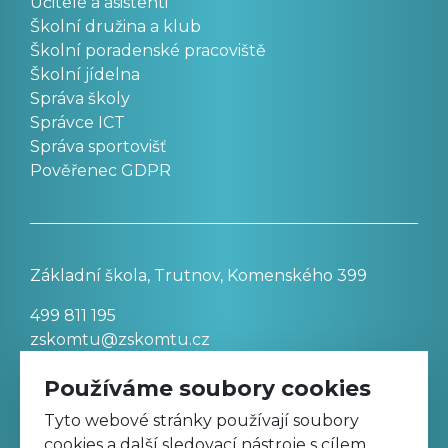
Učitelé a asistenti
Školní družina a klub
Školní poradenské pracoviště
Školní jídelna
Správa školy
Správce ICT
Správa sportovišť
Pověřenec GDPR
Základní škola, Trutnov, Komenského 399
499 811 195
zskomtu@zskomtu.cz
Používáme soubory cookies
Prohlášení o přístupnosti stránek
Tyto webové stránky používají soubory
cookies a další sledovací nástroje s cílem