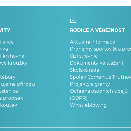
VITY
RODIČE A VEŘEJNOST
í akce
Aktuální informace
ika
Pronájmy sportovišť a pro
í knihovna
Cizí strávníci
ové kroužky
Dokumenty ke stažení
y
Školská rada
 tábory
Spolek Comenius Trutno
rujeme přírodu
Projekty a granty
stanice
Ochrana osobních údajů
a propisek
(GDPR)
okoutek
Whistleblowing