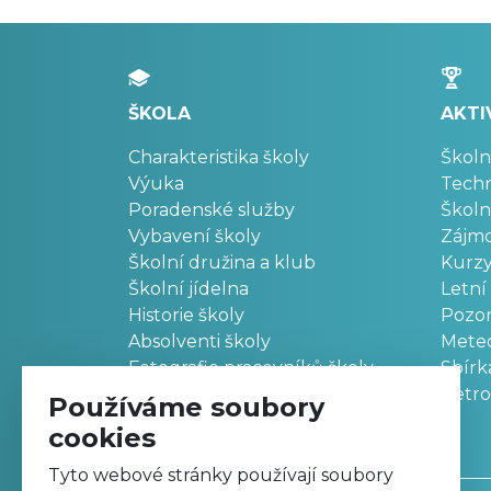
ŠKOLA
AKTI
Charakteristika školy
Školn
Výuka
Techn
Poradenské služby
Školn
Vybavení školy
Zájm
Školní družina a klub
Kurz
Školní jídelna
Letní
Historie školy
Pozo
Absolventi školy
Meteo
Fotografie pracovníků školy
Sbírk
Retr
Používáme soubory
cookies
Tyto webové stránky používají soubory