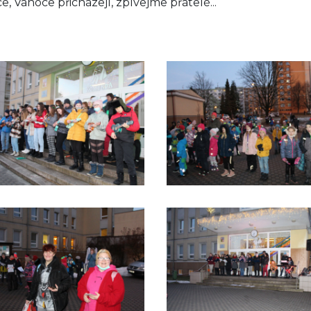
e, Vánoce přicházejí, zpívejme přátelé...