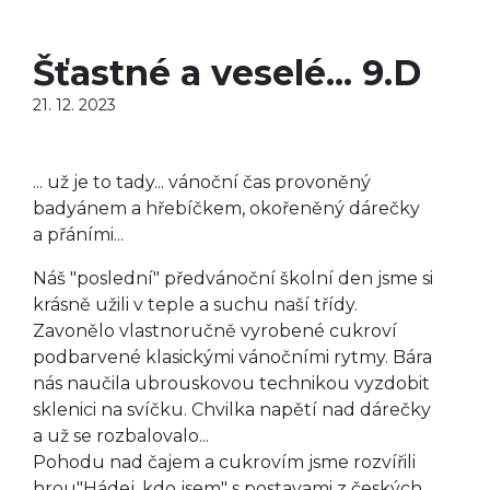
Šťastné a veselé... 9.D
21. 12. 2023
... už je to tady... vánoční čas provoněný
badyánem a hřebíčkem, okořeněný dárečky
a přáními...
Náš "poslední" předvánoční školní den jsme si
krásně užili v teple a suchu naší třídy.
Zavonělo vlastnoručně vyrobené cukroví
podbarvené klasickými vánočními rytmy. Bára
nás naučila ubrouskovou technikou vyzdobit
sklenici na svíčku. Chvilka napětí nad dárečky
a už se rozbalovalo...
Pohodu nad čajem a cukrovím jsme rozvířili
hrou"Hádej, kdo jsem" s postavami z českých