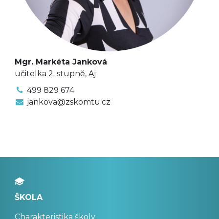
Mgr. Markéta Janková
učitelka 2. stupně, Aj
499 829 674
jankova@zskomtu.cz
ŠKOLA
Charakteristika školy