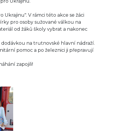
 pro Ukrajinu.
 Ukrajinu". V rámci této akce se žáci
 sbírky pro osoby sužované válkou na
ateriál od žáků školy vybrat a nakonec
 dodávkou na trutnovské hlavní nádraží.
itární pomoc a po železnici ji přepravují
hání zapojili!