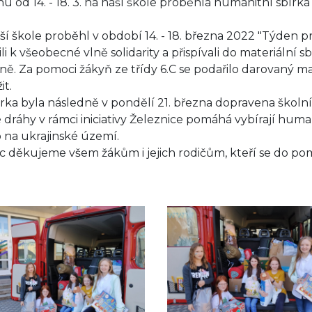
nu od 14. - 18. 3. na naší škole proběhla humanitní sbírka
ší škole proběhl v období 14. - 18. března 2022 "Týden pro
jili k všeobecné vlně solidarity a přispívali do materiální
ině. Za pomoci žákyň ze třídy 6.C se podařilo darovaný m
žit.
a byla následně v pondělí 21. března dopravena školní
 dráhy v rámci iniciativy Železnice pomáhá vybírají human
 na ukrajinské území.
ěkujeme všem žákům i jejich rodičům, kteří se do pomá