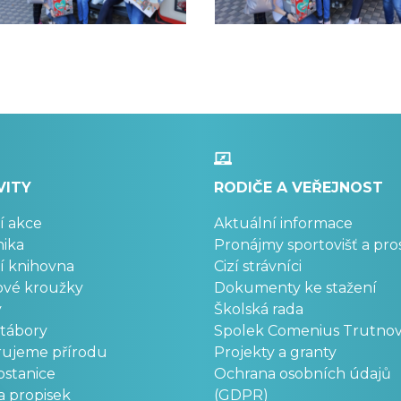
VITY
RODIČE A VEŘEJNOST
í akce
Aktuální informace
ika
Pronájmy sportovišť a pro
í knihovna
Cizí strávníci
ové kroužky
Dokumenty ke stažení
y
Školská rada
 tábory
Spolek Comenius Trutno
rujeme přírodu
Projekty a granty
stanice
Ochrana osobních údajů
a propisek
(GDPR)