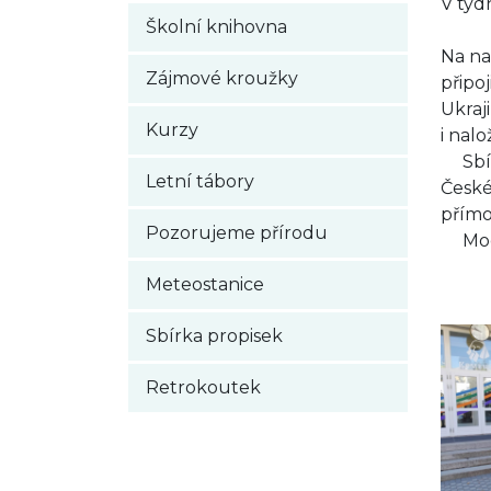
V týd
Školní knihovna
Na na
Zájmové kroužky
připo
Ukraj
Kurzy
i nalo
Sbírk
Letní tábory
České
přímo
Pozorujeme přírodu
Moc d
Meteostanice
Sbírka propisek
Retrokoutek