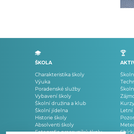
ŠKOLA
AKTI
Charakteristika školy
Školn
Výuka
Techn
Poradenské služby
Školn
Vybavení školy
Zájm
Školní družina a klub
Kurz
Školní jídelna
Letní
Historie školy
Pozo
Absolventi školy
Meteo
Fotografie pracovníků školy
Sbírk