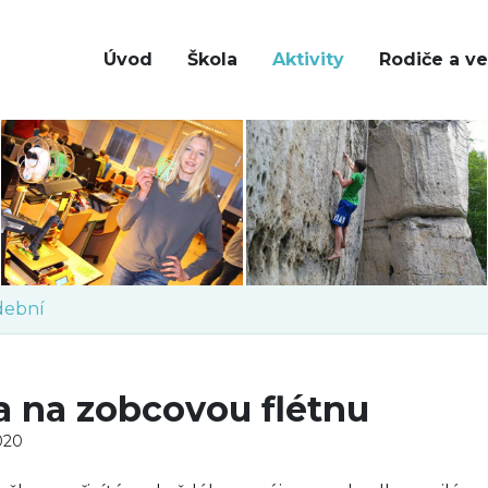
Úvod
Škola
Aktivity
Rodiče a ve
ební
a na zobcovou flétnu
2020