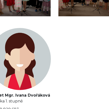
et Mgr. Ivana Dvořáková
lka 1. stupně