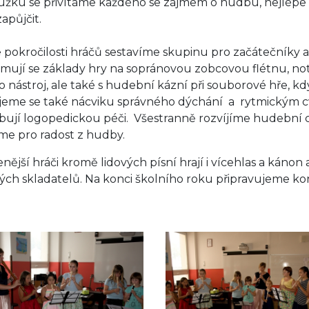
užku se přivítáme každého se zájmem o hudbu, nejlépe 
apůjčit.
 pokročilosti hráčů sestavíme skupinu pro začátečníky a 
mují se základy hry na sopránovou zobcovou flétnu, no
o nástroj, ale také s hudební kázní při souborové hře, k
eme se také nácviku správného dýchání a rytmickým c
bují logopedickou péči. Všestranně rozvíjíme hudební c
me pro radost z hudby.
nější hráči kromě lidových písní hrají i vícehlas a káno
ch skladatelů. Na konci školního roku připravujeme konc