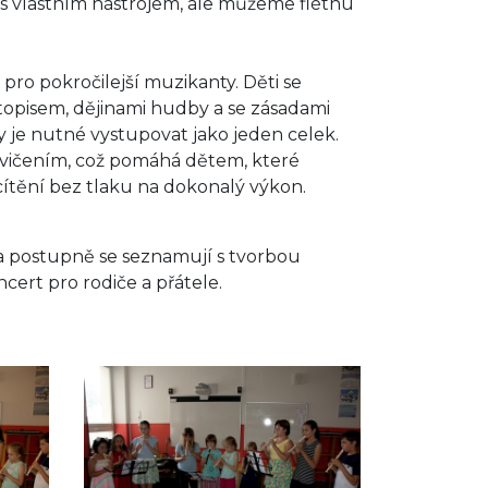
s vlastním nástrojem, ale můžeme flétnu
pro pokročilejší muzikanty. Děti se
topisem, dějinami hudby a se zásadami
dy je nutné vystupovat jako jeden celek.
vičením, což pomáhá dětem, které
ítění bez tlaku na dokonalý výkon.
n a postupně se seznamují s tvorbou
ert pro rodiče a přátele.