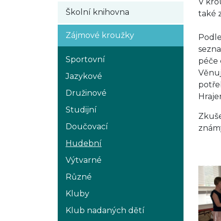
V kro
Školní knihovna
také z
Zájmové kroužky
Podle
sezna
Sportovní
péče 
Věnuj
Jazykové
potře
Družinové
Hraje
Studijní
Zkuše
Doučovací
známý
Hudební
Výtvarné
Různé
Kluby
Klub nadaných dětí