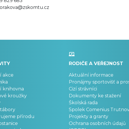
9 829 683
orakova@zskomtu.cz
VITY
RODIČE A VEŘEJNOST
í akce
Aktuální informace
ika
Pronájmy sportovišť a pro
í knihovna
Cizí strávníci
ové kroužky
Dokumenty ke stažení
y
Školská rada
 tábory
Spolek Comenius Trutno
rujeme přírodu
Projekty a granty
stanice
Ochrana osobních údajů