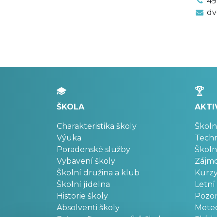
49
dv
ŠKOLA
AKTI
Charakteristika školy
Školn
Výuka
Techn
Poradenské služby
Školn
Vybavení školy
Zájm
Školní družina a klub
Kurz
Školní jídelna
Letní
Historie školy
Pozo
Absolventi školy
Meteo