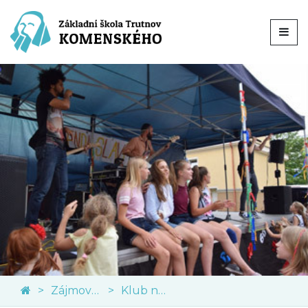
Zájmové kroužky
Klub nadaných dětí