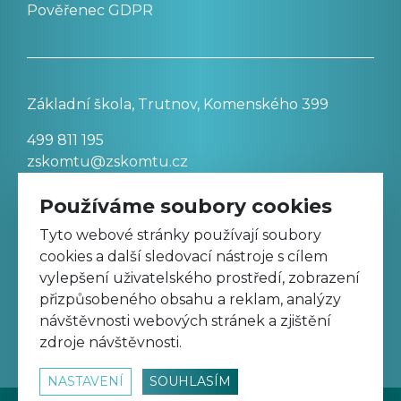
Pověřenec GDPR
Základní škola, Trutnov, Komenského 399
499 811 195
zskomtu@zskomtu.cz
Používáme soubory cookies
Prohlášení o přístupnosti stránek
Tyto webové stránky používají soubory
cookies a další sledovací nástroje s cílem
Nastavení cookies
vylepšení uživatelského prostředí, zobrazení
přizpůsobeného obsahu a reklam, analýzy
návštěvnosti webových stránek a zjištění
Sledujte nás na Facebooku
zdroje návštěvnosti.
NASTAVENÍ
SOUHLASÍM