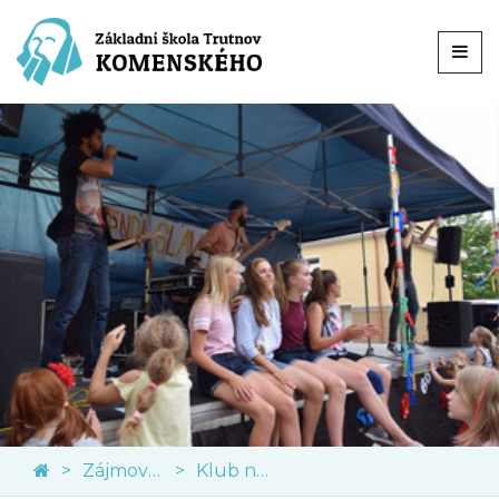
Zájmové kroužky
Klub nadaných dětí