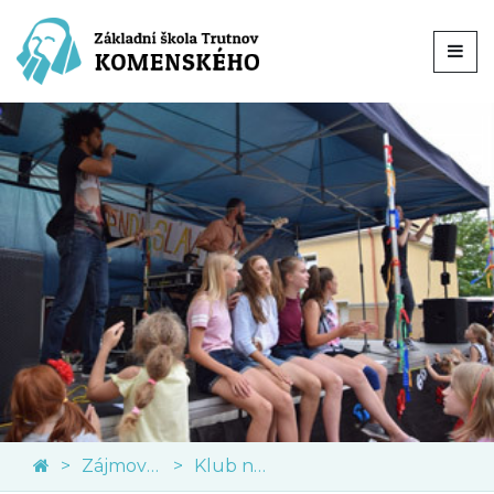
Zájmové kroužky
Klub nadaných dětí